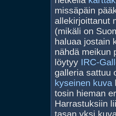
missäpäin pää
allekirjoittanut
(mikäli on Suo
haluaa jostain
nähdä meikun p
löytyy
IRC-Gall
galleria sattuu
kyseinen kuva
tosin hieman er
Harrastuksiin li
tasan yksi kuva