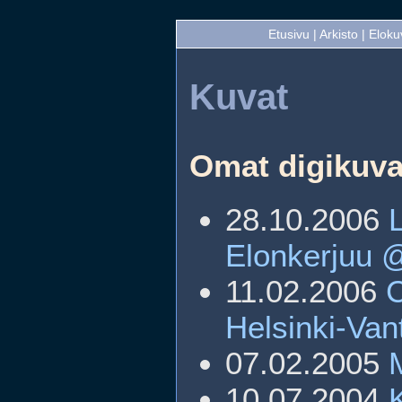
Etusivu
|
Arkisto
|
Eloku
Kuvat
Omat digikuva
28.10.2006
Elonkerjuu 
11.02.2006
Helsinki-Van
07.02.2005
10.07.2004