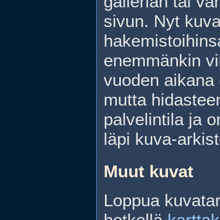
gallerian tai v
sivun. Nyt kuva
hakemistoihinsa
enemmänkin vi
vuoden aikana 
mutta hidasteen
palvelintila ja
läpi kuva-arkis
Muut kuvat
Loppua kuvatar
hetkellä
kartta